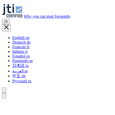
Why you can trust Swissinfo
zh
English
en
Deutsch
de
Français
fr
Italiano
it
Español
es
Português
pt
日本語
ja
العربية
ar
中文
zh
Русский
ru