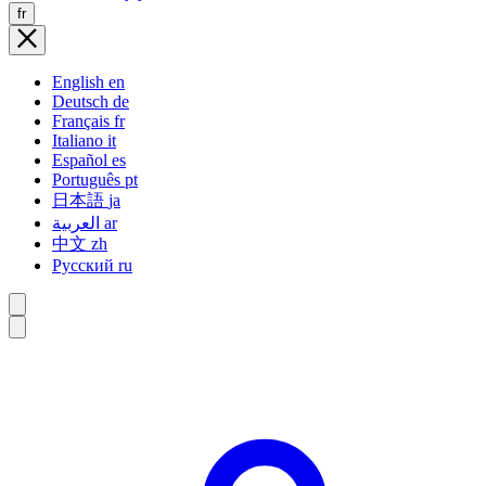
fr
English
en
Deutsch
de
Français
fr
Italiano
it
Español
es
Português
pt
日本語
ja
العربية
ar
中文
zh
Русский
ru