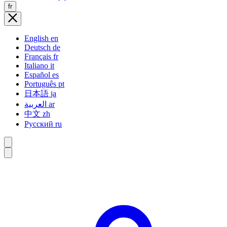
fr
English
en
Deutsch
de
Français
fr
Italiano
it
Español
es
Português
pt
日本語
ja
العربية
ar
中文
zh
Русский
ru