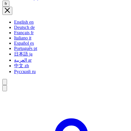
fr
English
en
Deutsch
de
Français
fr
Italiano
it
Español
es
Português
pt
日本語
ja
العربية
ar
中文
zh
Русский
ru