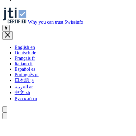
Why you can trust Swissinfo
fr
English
en
Deutsch
de
Français
fr
Italiano
it
Español
es
Português
pt
日本語
ja
العربية
ar
中文
zh
Русский
ru