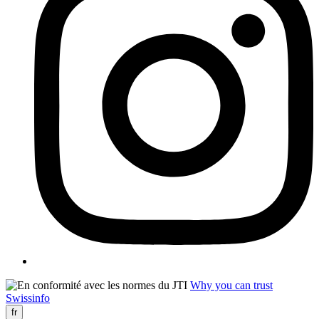
Why you can trust
Swissinfo
fr