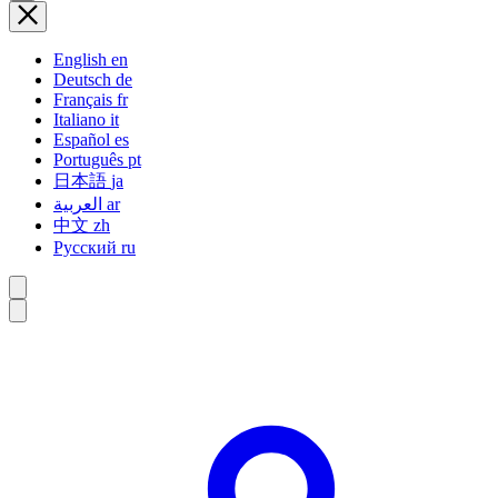
English
en
Deutsch
de
Français
fr
Italiano
it
Español
es
Português
pt
日本語
ja
العربية
ar
中文
zh
Русский
ru