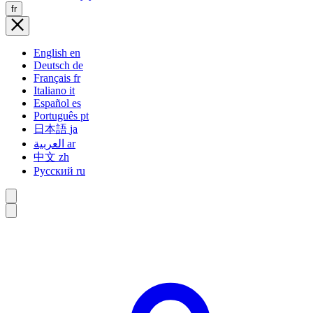
fr
English
en
Deutsch
de
Français
fr
Italiano
it
Español
es
Português
pt
日本語
ja
العربية
ar
中文
zh
Русский
ru