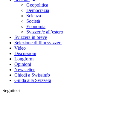
Geopolitica
Democrazia
Scienza
Società
Economia
Svizzeri/e all’estero
Svizzera in breve
Selezione di film svizzeri
Video
Discussioni
Longform
Opinioni
Newsletter
Chiedi a Swissinfo
Guida alla Svizzera
Seguiteci