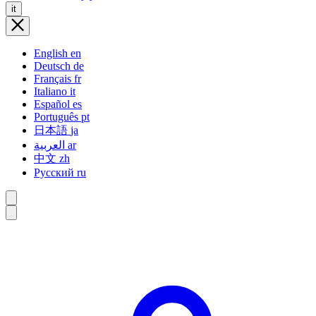
it
English
en
Deutsch
de
Français
fr
Italiano
it
Español
es
Português
pt
日本語
ja
العربية
ar
中文
zh
Русский
ru