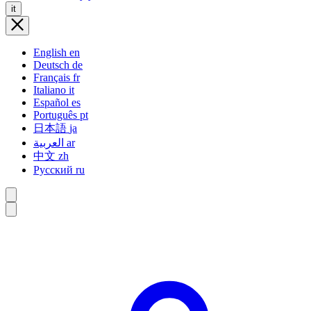
it
English
en
Deutsch
de
Français
fr
Italiano
it
Español
es
Português
pt
日本語
ja
العربية
ar
中文
zh
Русский
ru