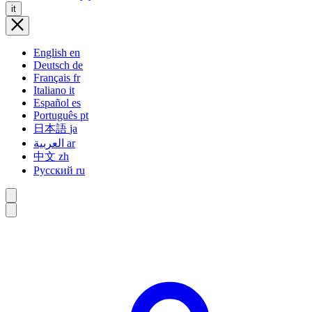
it
English
en
Deutsch
de
Français
fr
Italiano
it
Español
es
Português
pt
日本語
ja
العربية
ar
中文
zh
Русский
ru