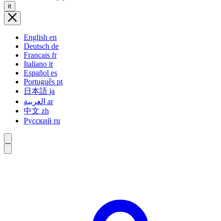
it
English
en
Deutsch
de
Français
fr
Italiano
it
Español
es
Português
pt
日本語
ja
العربية
ar
中文
zh
Русский
ru