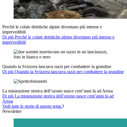
Perché le colate detritiche alpine diventano più intense e
imprevedibili
Di più Perché le colate detritiche alpine diventano più intense e
imprevedibili
Quando la Svizzera lanciava razzi per combattere la grandine
Di più Quando la Svizzera lanciava razzi per combattere la grandine
La misurazione storica dell’ozono nasce cent’anni fa ad Arosa
Di più La misurazione storica dell’ozono nasce cent’anni fa ad
Arosa
Vedi tutte le storie di questo tema
Newsletter