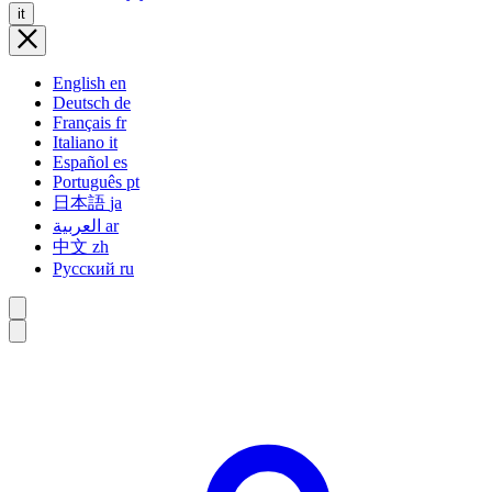
it
English
en
Deutsch
de
Français
fr
Italiano
it
Español
es
Português
pt
日本語
ja
العربية
ar
中文
zh
Русский
ru