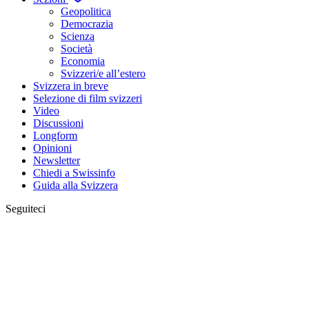
Geopolitica
Democrazia
Scienza
Società
Economia
Svizzeri/e all’estero
Svizzera in breve
Selezione di film svizzeri
Video
Discussioni
Longform
Opinioni
Newsletter
Chiedi a Swissinfo
Guida alla Svizzera
Seguiteci