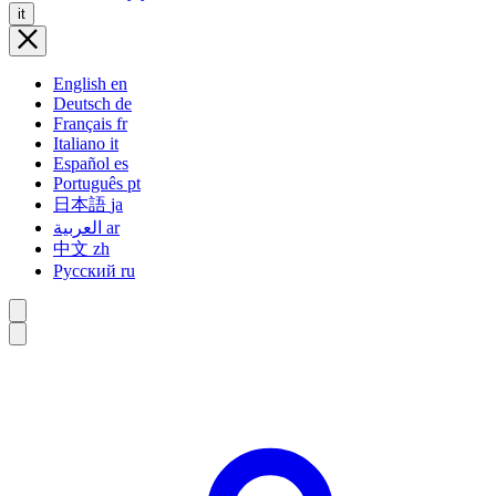
it
English
en
Deutsch
de
Français
fr
Italiano
it
Español
es
Português
pt
日本語
ja
العربية
ar
中文
zh
Русский
ru