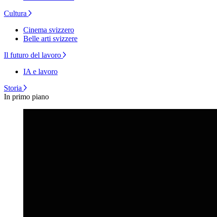
Cultura
Cinema svizzero
Belle arti svizzere
Il futuro del lavoro
IA e lavoro
Storia
In primo piano