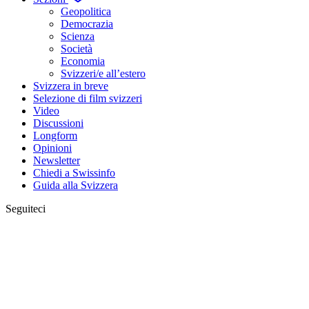
Geopolitica
Democrazia
Scienza
Società
Economia
Svizzeri/e all’estero
Svizzera in breve
Selezione di film svizzeri
Video
Discussioni
Longform
Opinioni
Newsletter
Chiedi a Swissinfo
Guida alla Svizzera
Seguiteci