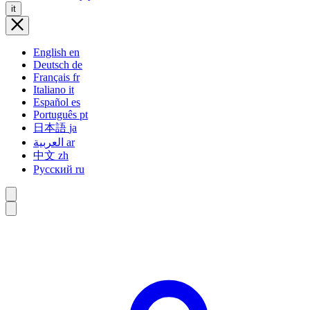
it
English
en
Deutsch
de
Français
fr
Italiano
it
Español
es
Português
pt
日本語
ja
العربية
ar
中文
zh
Русский
ru