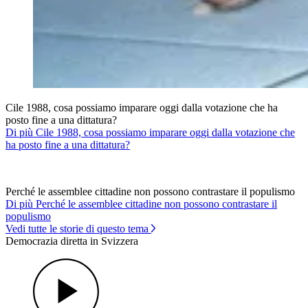
Cile 1988, cosa possiamo imparare oggi dalla votazione che ha
posto fine a una dittatura?
Di più Cile 1988, cosa possiamo imparare oggi dalla votazione che
ha posto fine a una dittatura?
Perché le assemblee cittadine non possono contrastare il populismo
Di più Perché le assemblee cittadine non possono contrastare il
populismo
Vedi tutte le storie di questo tema
Democrazia diretta in Svizzera