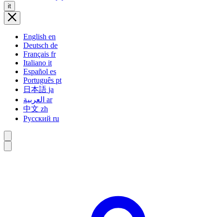
it
English
en
Deutsch
de
Français
fr
Italiano
it
Español
es
Português
pt
日本語
ja
العربية
ar
中文
zh
Русский
ru