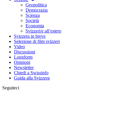
Geopolitica
Democrazia
Scienza
Società
Economia
Svizzeri/e all’estero
Svizzera in breve
Selezione di film svizzeri
Video
Discussioni
Longform
Opinioni
Newsletter
Chiedi a Swissinfo
Guida alla Svizzera
Seguiteci