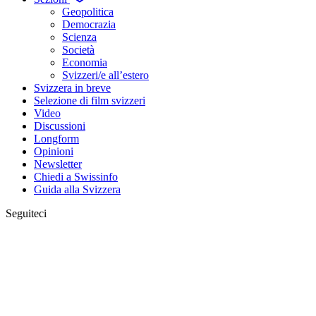
Geopolitica
Democrazia
Scienza
Società
Economia
Svizzeri/e all’estero
Svizzera in breve
Selezione di film svizzeri
Video
Discussioni
Longform
Opinioni
Newsletter
Chiedi a Swissinfo
Guida alla Svizzera
Seguiteci