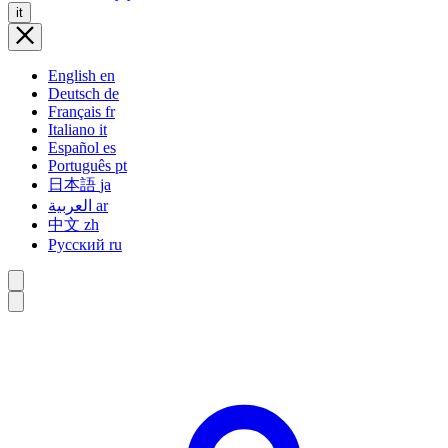
it
English
en
Deutsch
de
Français
fr
Italiano
it
Español
es
Português
pt
日本語
ja
العربية
ar
中文
zh
Русский
ru