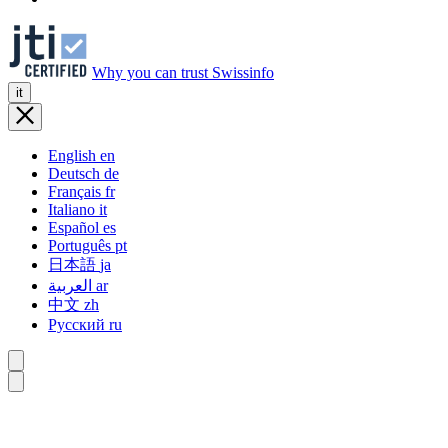
Why you can trust Swissinfo
it
English
en
Deutsch
de
Français
fr
Italiano
it
Español
es
Português
pt
日本語
ja
العربية
ar
中文
zh
Русский
ru