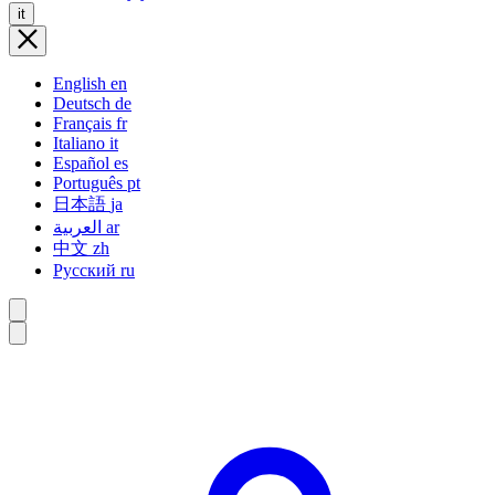
it
English
en
Deutsch
de
Français
fr
Italiano
it
Español
es
Português
pt
日本語
ja
العربية
ar
中文
zh
Русский
ru