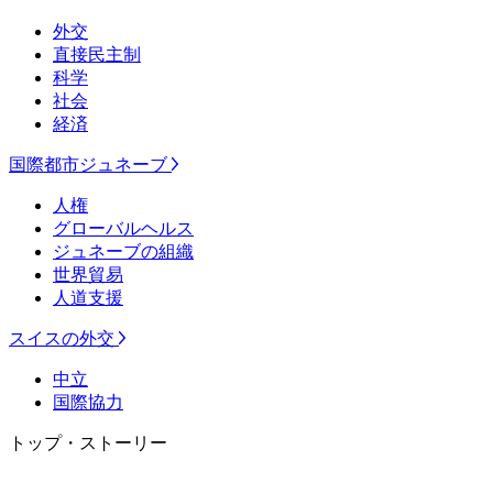
外交
直接民主制
科学
社会
経済
国際都市ジュネーブ
人権
グローバルヘルス
ジュネーブの組織
世界貿易
人道支援
スイスの外交
中立
国際協力
トップ・ストーリー