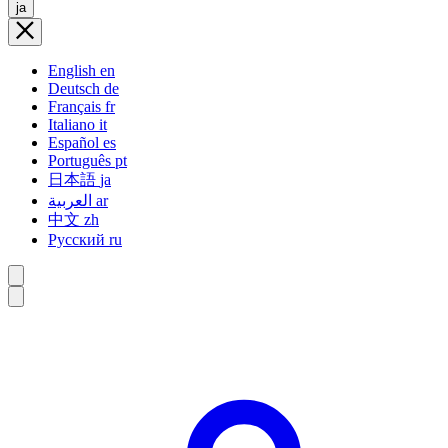
ja
English
en
Deutsch
de
Français
fr
Italiano
it
Español
es
Português
pt
日本語
ja
العربية
ar
中文
zh
Русский
ru