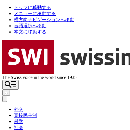
トップに移動する
メニューに移動する
横方向ナビゲーションへ移動
言語選択へ移動
本文に移動する
The Swiss voice in the world since 1935
ja
外交
直接民主制
科学
社会