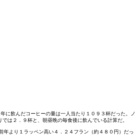
６年に飲んだコーヒーの量は一人当たり１０９３杯だった。ノ
りでは２．９杯と、朝昼晩の毎食後に飲んでいる計算だ。
前年より１ラッペン高い４．２４フラン（約４８０円）だっ