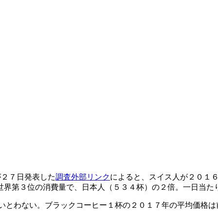
）が２７日発表した
調査
外部リンク
によると、スイス人が２０１
世界第３位の消費量で、日本人（５３４杯）の２倍。一日当た
いとわない。ブラックコーヒー１杯の２０１７年の平均価格は