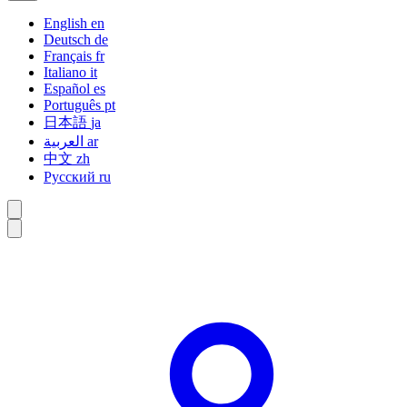
English
en
Deutsch
de
Français
fr
Italiano
it
Español
es
Português
pt
日本語
ja
العربية
ar
中文
zh
Русский
ru