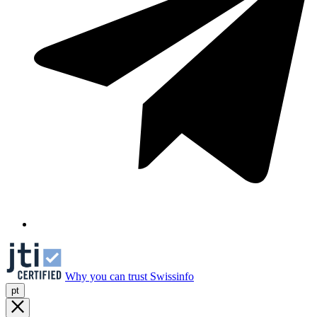
Why you can trust Swissinfo
pt