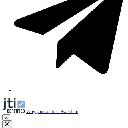
Why you can trust Swissinfo
pt