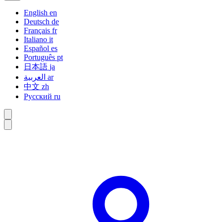
English
en
Deutsch
de
Français
fr
Italiano
it
Español
es
Português
pt
日本語
ja
العربية
ar
中文
zh
Русский
ru