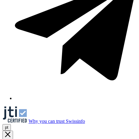
Why you can trust Swissinfo
pt