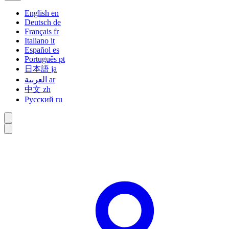
English
en
Deutsch
de
Français
fr
Italiano
it
Español
es
Português
pt
日本語
ja
العربية
ar
中文
zh
Русский
ru