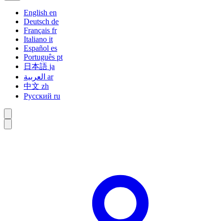
English
en
Deutsch
de
Français
fr
Italiano
it
Español
es
Português
pt
日本語
ja
العربية
ar
中文
zh
Русский
ru