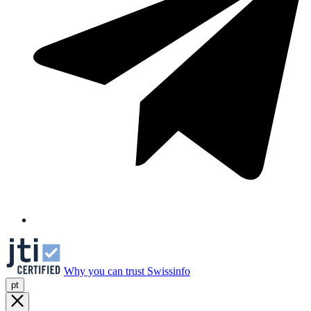
Why you can trust Swissinfo
pt