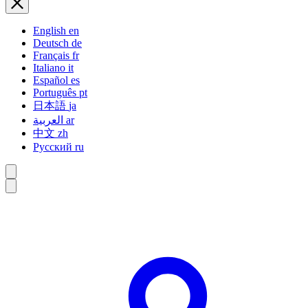
English
en
Deutsch
de
Français
fr
Italiano
it
Español
es
Português
pt
日本語
ja
العربية
ar
中文
zh
Русский
ru