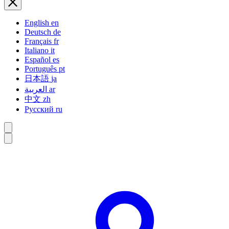
English
en
Deutsch
de
Français
fr
Italiano
it
Español
es
Português
pt
日本語
ja
العربية
ar
中文
zh
Русский
ru