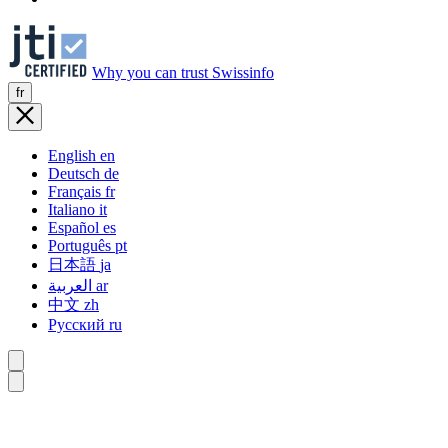
Why you can trust Swissinfo
fr
English
en
Deutsch
de
Français
fr
Italiano
it
Español
es
Português
pt
日本語
ja
العربية
ar
中文
zh
Русский
ru