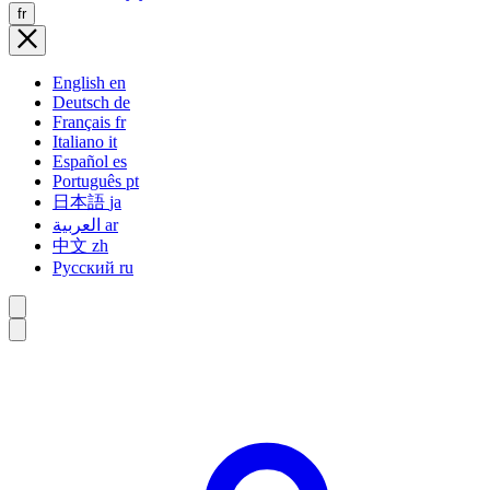
fr
English
en
Deutsch
de
Français
fr
Italiano
it
Español
es
Português
pt
日本語
ja
العربية
ar
中文
zh
Русский
ru