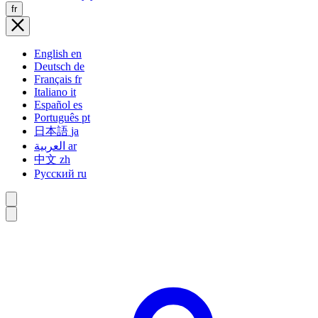
fr
English
en
Deutsch
de
Français
fr
Italiano
it
Español
es
Português
pt
日本語
ja
العربية
ar
中文
zh
Русский
ru