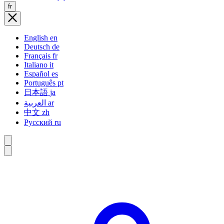
fr
English
en
Deutsch
de
Français
fr
Italiano
it
Español
es
Português
pt
日本語
ja
العربية
ar
中文
zh
Русский
ru