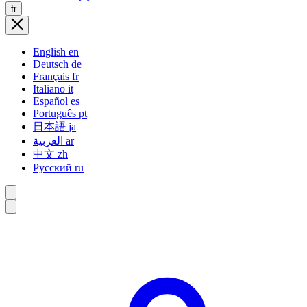
fr
English
en
Deutsch
de
Français
fr
Italiano
it
Español
es
Português
pt
日本語
ja
العربية
ar
中文
zh
Русский
ru