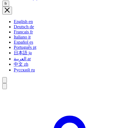
fr
English
en
Deutsch
de
Français
fr
Italiano
it
Español
es
Português
pt
日本語
ja
العربية
ar
中文
zh
Русский
ru