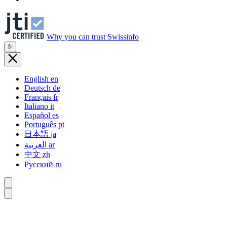
Why you can trust Swissinfo
fr
English
en
Deutsch
de
Français
fr
Italiano
it
Español
es
Português
pt
日本語
ja
العربية
ar
中文
zh
Русский
ru