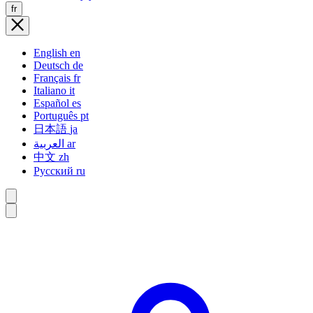
fr
English
en
Deutsch
de
Français
fr
Italiano
it
Español
es
Português
pt
日本語
ja
العربية
ar
中文
zh
Русский
ru