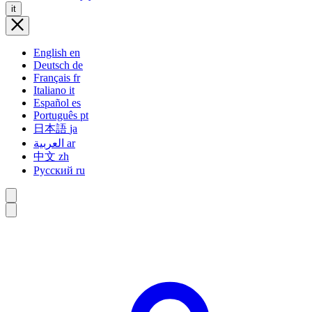
it
English
en
Deutsch
de
Français
fr
Italiano
it
Español
es
Português
pt
日本語
ja
العربية
ar
中文
zh
Русский
ru