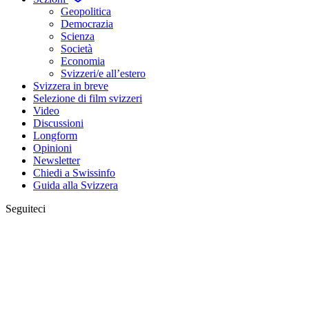
Geopolitica
Democrazia
Scienza
Società
Economia
Svizzeri/e all’estero
Svizzera in breve
Selezione di film svizzeri
Video
Discussioni
Longform
Opinioni
Newsletter
Chiedi a Swissinfo
Guida alla Svizzera
Seguiteci