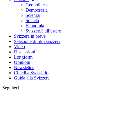
Geopolitica
Democrazia
Scienza
Società
Economia
Svizzeri/e all’estero
Svizzera in breve
Selezione di film svizzeri
Video
Discussioni
Longform
Opinioni
Newsletter
Chiedi a Swissinfo
Guida alla Svizzera
Seguiteci