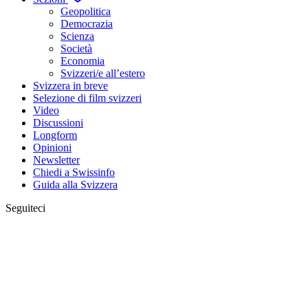
Geopolitica
Democrazia
Scienza
Società
Economia
Svizzeri/e all’estero
Svizzera in breve
Selezione di film svizzeri
Video
Discussioni
Longform
Opinioni
Newsletter
Chiedi a Swissinfo
Guida alla Svizzera
Seguiteci