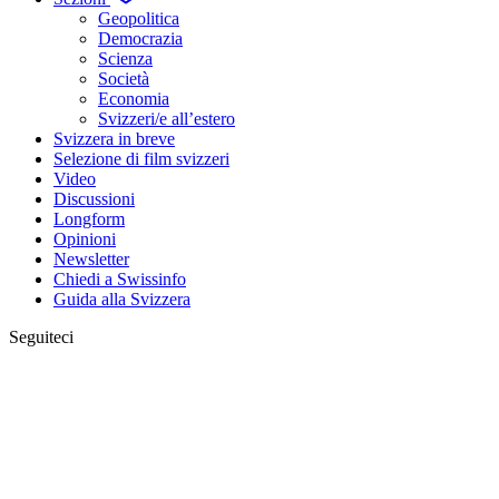
Geopolitica
Democrazia
Scienza
Società
Economia
Svizzeri/e all’estero
Svizzera in breve
Selezione di film svizzeri
Video
Discussioni
Longform
Opinioni
Newsletter
Chiedi a Swissinfo
Guida alla Svizzera
Seguiteci