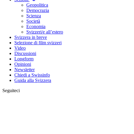
Geopolitica
Democrazia
Scienza
Società
Economia
Svizzeri/e all’estero
Svizzera in breve
Selezione di film svizzeri
Video
Discussioni
Longform
Opinioni
Newsletter
Chiedi a Swissinfo
Guida alla Svizzera
Seguiteci