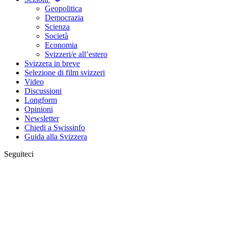
Geopolitica
Democrazia
Scienza
Società
Economia
Svizzeri/e all’estero
Svizzera in breve
Selezione di film svizzeri
Video
Discussioni
Longform
Opinioni
Newsletter
Chiedi a Swissinfo
Guida alla Svizzera
Seguiteci