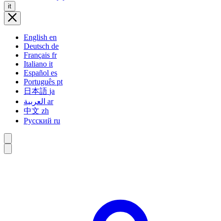
it
English
en
Deutsch
de
Français
fr
Italiano
it
Español
es
Português
pt
日本語
ja
العربية
ar
中文
zh
Русский
ru