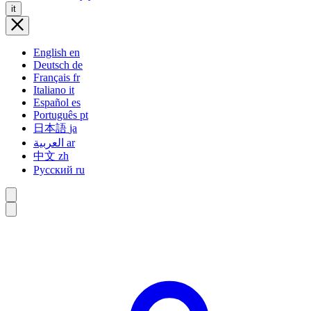
it
English
en
Deutsch
de
Français
fr
Italiano
it
Español
es
Português
pt
日本語
ja
العربية
ar
中文
zh
Русский
ru