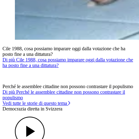
Cile 1988, cosa possiamo imparare oggi dalla votazione che ha
posto fine a una dittatura?
Di più Cile 1988, cosa possiamo imparare oggi dalla votazione che
ha posto fine a una dittatura?
Perché le assemblee cittadine non possono contrastare il populismo
Di più Perché le assemblee cittadine non possono contrastare il
populismo
Vedi tutte le storie di questo tema
Democrazia diretta in Svizzera