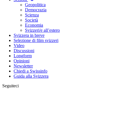
Geopolitica
Democrazia
Scienza
Società
Economia
Svizzeri/e all’estero
Svizzera in breve
Selezione di film svizzeri
Video
Discussioni
Longform
Opinioni
Newsletter
Chiedi a Swissinfo
Guida alla Svizzera
Seguiteci