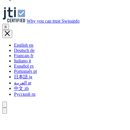
Why you can trust Swissinfo
it
English
en
Deutsch
de
Français
fr
Italiano
it
Español
es
Português
pt
日本語
ja
العربية
ar
中文
zh
Русский
ru